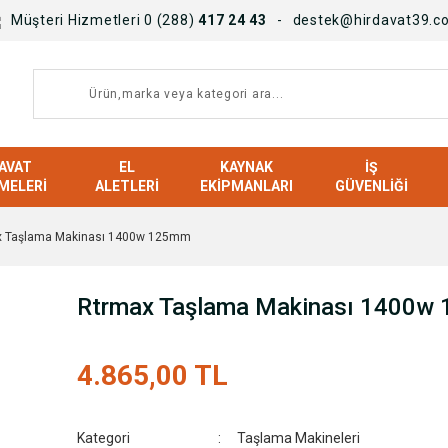
Müşteri Hizmetleri 0 (288)
417 24 43
destek@hirdavat39.c
AVAT
EL
KAYNAK
İŞ
MELERI
ALETLERI
EKIPMANLARI
GÜVENLIĞI
x Taşlama Makinası 1400w 125mm
Rtrmax Taşlama Makinası 1400w
4.865,00 TL
Kategori
Taşlama Makineleri