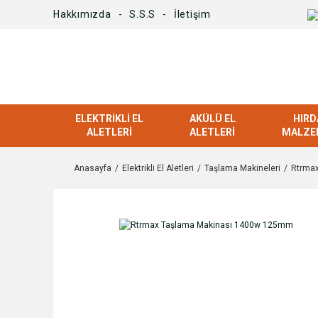
Hakkımızda
S.S.S
İletişim
ELEKTRIKLI EL
AKÜLÜ EL
HIRD
ALETLERI
ALETLERI
MALZE
Anasayfa
Elektrikli El Aletleri
Taşlama Makineleri
Rtrma