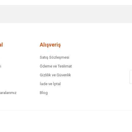
diğer konularda yetersiz gördüğünüz noktaları öneri formunu kullanarak tar
Bu ürüne ilk yorumu siz yapın!
Yorum Yaz
l
Alışveriş
a
Satış Sözleşmesi
i
Ödeme ve Teslimat
Gizlilik ve Güvenlik
İade ve İptal
ralarımız
Blog
Gönder