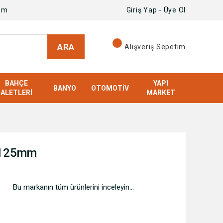
om
Giriş Yap - Üye Ol
ARA
Alışveriş Sepetim
BAHÇE
YAPI
BANYO
OTOMOTIV
ALETLERI
MARKET
 125mm
Bu markanın tüm ürünlerini inceleyin...