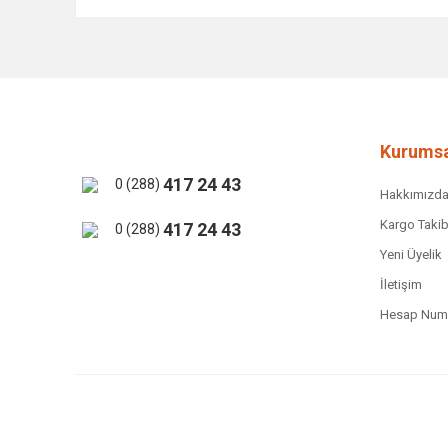
Bu ürünün fiyat bilgisi, resim, ürün açıklamalarında ve 
Görüş ve önerileriniz için teşekkür ederiz.
Ürün resmi kalitesiz, bozuk veya görüntülenemiyor.
Ürün açıklamasında eksik bilgiler bulunuyor.
Ürün bilgilerinde hatalar bulunuyor.
Kurumsa
Ürün fiyatı diğer sitelerden daha pahalı.
417 24 43
0 (288)
Hakkımızd
Bu ürüne benzer farklı alternatifler olmalı.
Kargo Takib
417 24 43
0 (288)
Yeni Üyelik
İletişim
Hesap Numa