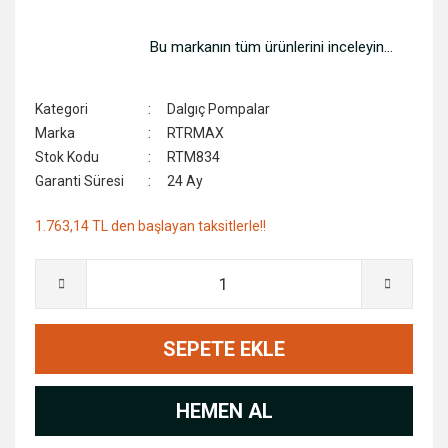
Sıcak Hava Tabancası
Kapı Kilitleri
Bu markanın tüm ürünlerini inceleyin...
Somun Sıkma Makinalari
Köpükler
Süpürge ve Yıkama Makineleri
Marangoz Gönyeler
Kategori
Dalgıç Pompalar
Marka
RTRMAX
Zımba,Çivi ve Döşeme Makineleri
Mengeneler
Stok Kodu
RTM834
Garanti Süresi
24 Ay
Zımpara Makinaları
Menteşe ve Makara Grubu
1.763,14 TL den başlayan taksitlerle!!
Zımpara Taş Motorları
Merdivenler
Ölçme Aletleri
Pnömatik Aksesuarlar
SEPETE EKLE
Su Terazileri
Takım Çantaları
HEMEN AL
Vana ve Ekipmanlar