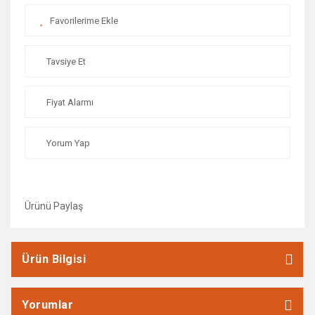
Vida ve Dübel Çeşitleri
Yangın Tüpleri
Tavsiye Et
Yapıştırıcılar
Zımpara Taşları
Fiyat Alarmı
Yorum Yap
Ürünü Paylaş
Ürün Bilgisi
Yorumlar