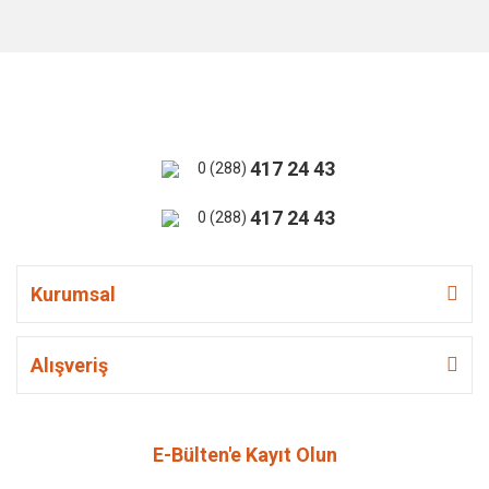
417 24 43
0 (288)
417 24 43
0 (288)
Kurumsal
Alışveriş
E-Bülten'e Kayıt Olun