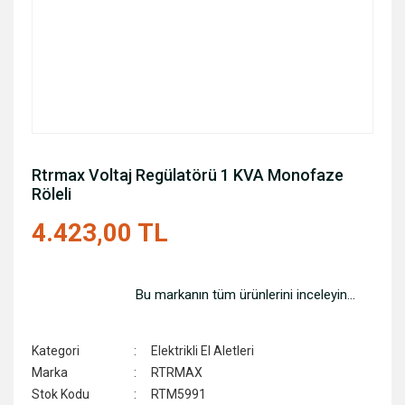
Rtrmax Voltaj Regülatörü 1 KVA Monofaze
Röleli
4.423,00 TL
Bu markanın tüm ürünlerini inceleyin...
Kategori
Elektrikli El Aletleri
Marka
RTRMAX
Stok Kodu
RTM5991