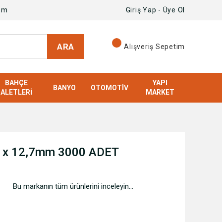
om
Giriş Yap - Üye Ol
ARA
Alışveriş Sepetim
BAHÇE
YAPI
BANYO
OTOMOTIV
ALETLERI
MARKET
mm x 12,7mm 3000 ADET
Bu markanın tüm ürünlerini inceleyin...