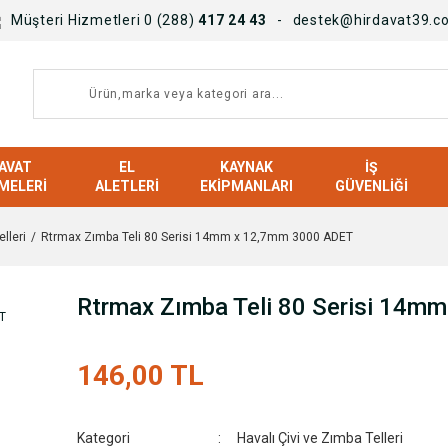
Müşteri Hizmetleri 0 (288)
417 24 43
destek@hirdavat39.c
AVAT
EL
KAYNAK
İŞ
MELERI
ALETLERI
EKIPMANLARI
GÜVENLIĞI
lleri
Rtrmax Zımba Teli 80 Serisi 14mm x 12,7mm 3000 ADET
Rtrmax Zımba Teli 80 Serisi 14
146,00 TL
Kategori
Havalı Çivi ve Zımba Telleri