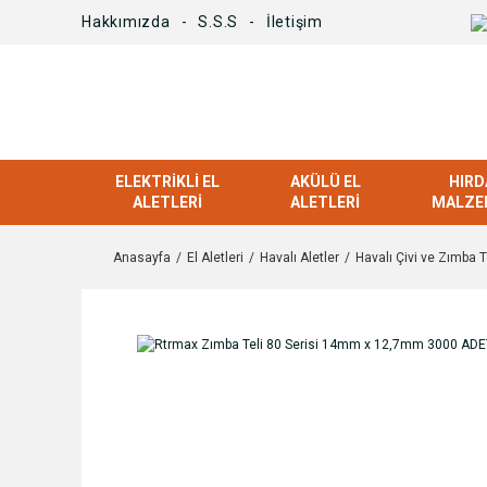
Hakkımızda
S.S.S
İletişim
ELEKTRIKLI EL
AKÜLÜ EL
HIRD
ALETLERI
ALETLERI
MALZE
Anasayfa
El Aletleri
Havalı Aletler
Havalı Çivi ve Zımba Te