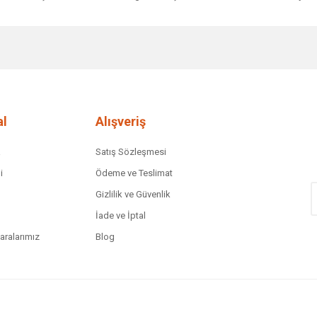
diğer konularda yetersiz gördüğünüz noktaları öneri formunu kullanarak tar
Bu ürüne ilk yorumu siz yapın!
Yorum Yaz
l
Alışveriş
a
Satış Sözleşmesi
i
Ödeme ve Teslimat
Gizlilik ve Güvenlik
İade ve İptal
ralarımız
Blog
Gönder