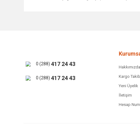
Bu ürünün fiyat bilgisi, resim, ürün açıklamalarında ve 
Görüş ve önerileriniz için teşekkür ederiz.
Ürün resmi kalitesiz, bozuk veya görüntülenemiyor.
Ürün açıklamasında eksik bilgiler bulunuyor.
Ürün bilgilerinde hatalar bulunuyor.
Kurumsa
Ürün fiyatı diğer sitelerden daha pahalı.
417 24 43
0 (288)
Hakkımızd
Bu ürüne benzer farklı alternatifler olmalı.
Kargo Takib
417 24 43
0 (288)
Yeni Üyelik
İletişim
Hesap Numa