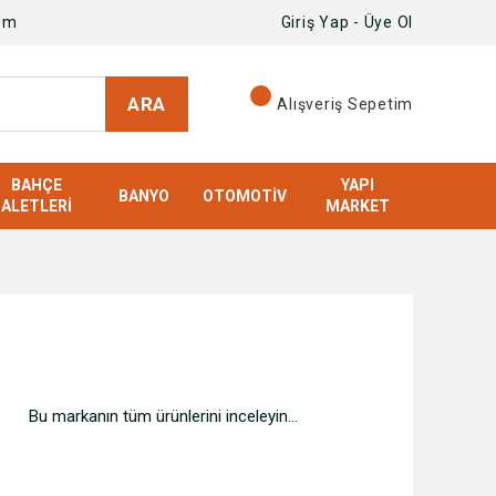
om
Giriş Yap - Üye Ol
ARA
Alışveriş Sepetim
BAHÇE
YAPI
BANYO
OTOMOTIV
ALETLERI
MARKET
Bu markanın tüm ürünlerini inceleyin...