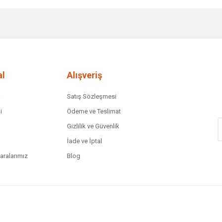
diğer konularda yetersiz gördüğünüz noktaları öneri formunu kullanarak tar
Bu ürüne ilk yorumu siz yapın!
Yorum Yaz
l
Alışveriş
a
Satış Sözleşmesi
i
Ödeme ve Teslimat
Gizlilik ve Güvenlik
İade ve İptal
ralarımız
Blog
Gönder