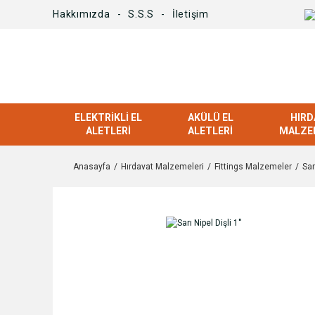
Hakkımızda
S.S.S
İletişim
ELEKTRIKLI EL
AKÜLÜ EL
HIRD
ALETLERI
ALETLERI
MALZE
Anasayfa
Hırdavat Malzemeleri
Fittings Malzemeler
Sar