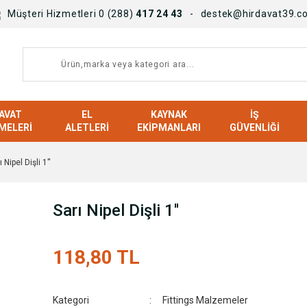
Müşteri Hizmetleri 0 (288)
417 24 43
destek@hirdavat39.c
AVAT
EL
KAYNAK
İŞ
MELERI
ALETLERI
EKIPMANLARI
GÜVENLIĞI
ı Nipel Dişli 1''
Sarı Nipel Dişli 1''
118,80 TL
Kategori
Fittings Malzemeler