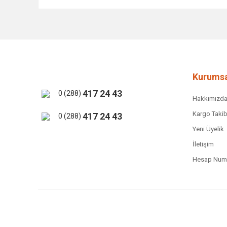
Bu ürünün fiyat bilgisi, resim, ürün açıklamalarında ve 
Görüş ve önerileriniz için teşekkür ederiz.
Ürün resmi kalitesiz, bozuk veya görüntülenemiyor.
Ürün açıklamasında eksik bilgiler bulunuyor.
Ürün bilgilerinde hatalar bulunuyor.
Kurumsa
Ürün fiyatı diğer sitelerden daha pahalı.
417 24 43
0 (288)
Hakkımızd
Bu ürüne benzer farklı alternatifler olmalı.
Kargo Takib
417 24 43
0 (288)
Yeni Üyelik
İletişim
Hesap Numa