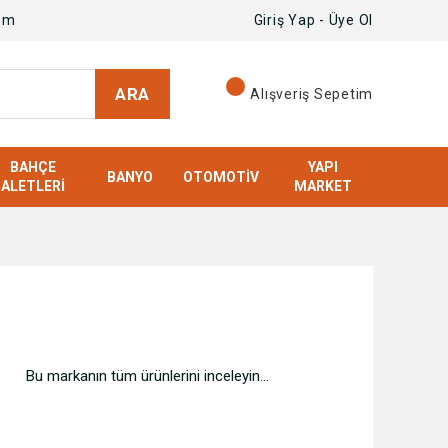
om
Giriş Yap - Üye Ol
ARA
Alışveriş Sepetim
BAHÇE
YAPI
BANYO
OTOMOTIV
ALETLERI
MARKET
Bu markanın tüm ürünlerini inceleyin...