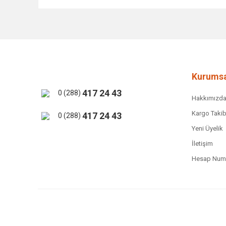
Bu ürünün fiyat bilgisi, resim, ürün açıklamalarında ve 
Görüş ve önerileriniz için teşekkür ederiz.
Ürün resmi kalitesiz, bozuk veya görüntülenemiyor.
Ürün açıklamasında eksik bilgiler bulunuyor.
Ürün bilgilerinde hatalar bulunuyor.
Kurumsa
Ürün fiyatı diğer sitelerden daha pahalı.
417 24 43
0 (288)
Hakkımızd
Bu ürüne benzer farklı alternatifler olmalı.
Kargo Takib
417 24 43
0 (288)
Yeni Üyelik
İletişim
Hesap Numa