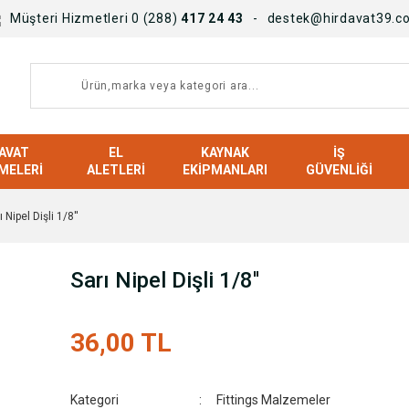
Müşteri Hizmetleri 0 (288)
417 24 43
destek@hirdavat39.c
AVAT
EL
KAYNAK
İŞ
MELERI
ALETLERI
EKIPMANLARI
GÜVENLIĞI
ı Nipel Dişli 1/8''
Sarı Nipel Dişli 1/8''
36,00 TL
Kategori
Fittings Malzemeler