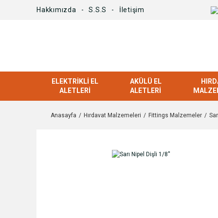
Hakkımızda
S.S.S
İletişim
ELEKTRIKLI EL
AKÜLÜ EL
HIRD
ALETLERI
ALETLERI
MALZE
Anasayfa
Hırdavat Malzemeleri
Fittings Malzemeler
Sar