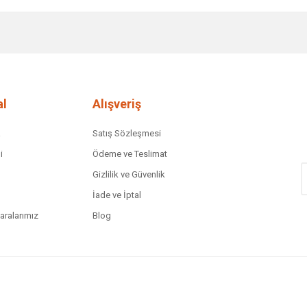
diğer konularda yetersiz gördüğünüz noktaları öneri formunu kullanarak tar
Bu ürüne ilk yorumu siz yapın!
Yorum Yaz
l
Alışveriş
a
Satış Sözleşmesi
i
Ödeme ve Teslimat
Gizlilik ve Güvenlik
İade ve İptal
ralarımız
Blog
Gönder