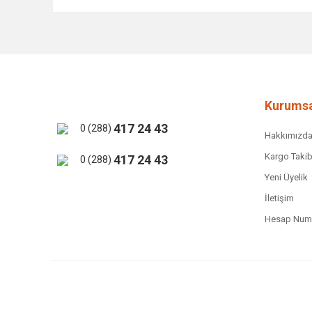
Bu ürünün fiyat bilgisi, resim, ürün açıklamalarında ve 
Görüş ve önerileriniz için teşekkür ederiz.
Ürün resmi kalitesiz, bozuk veya görüntülenemiyor.
Ürün açıklamasında eksik bilgiler bulunuyor.
Ürün bilgilerinde hatalar bulunuyor.
Kurumsa
Ürün fiyatı diğer sitelerden daha pahalı.
417 24 43
0 (288)
Hakkımızd
Bu ürüne benzer farklı alternatifler olmalı.
Kargo Takib
417 24 43
0 (288)
Yeni Üyelik
İletişim
Hesap Numa