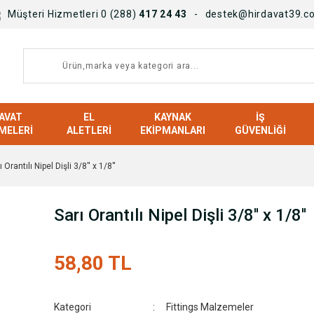
Müşteri Hizmetleri 0 (288)
417 24 43
destek@hirdavat39.c
AVAT
EL
KAYNAK
İŞ
MELERI
ALETLERI
EKIPMANLARI
GÜVENLIĞI
ı Orantılı Nipel Dişli 3/8'' x 1/8''
Sarı Orantılı Nipel Dişli 3/8'' x 1/8''
58,80 TL
Kategori
Fittings Malzemeler