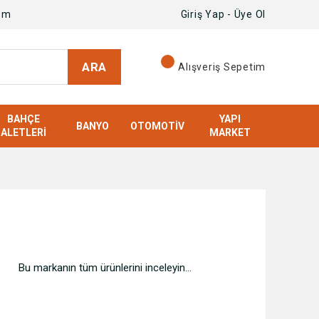
om
Giriş Yap - Üye Ol
ARA
Alışveriş Sepetim
BAHÇE
YAPI
BANYO
OTOMOTIV
ALETLERI
MARKET
Bu markanın tüm ürünlerini inceleyin...