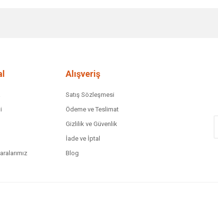
diğer konularda yetersiz gördüğünüz noktaları öneri formunu kullanarak tar
Bu ürüne ilk yorumu siz yapın!
Yorum Yaz
l
Alışveriş
a
Satış Sözleşmesi
i
Ödeme ve Teslimat
Gizlilik ve Güvenlik
İade ve İptal
ralarımız
Blog
Gönder