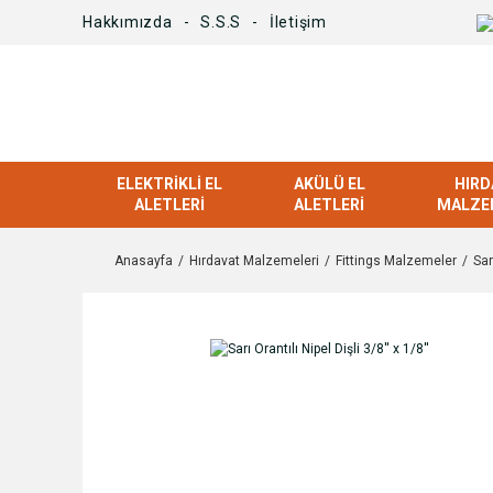
Hakkımızda
S.S.S
İletişim
ELEKTRIKLI EL
AKÜLÜ EL
HIRD
ALETLERI
ALETLERI
MALZE
Anasayfa
Hırdavat Malzemeleri
Fittings Malzemeler
Sar