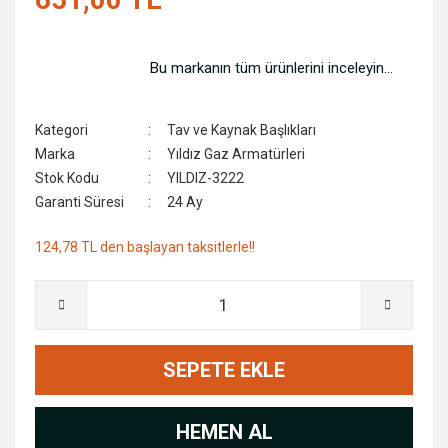
Sıcak Hava Tabancası
Kapı Kilitleri
Bu markanın tüm ürünlerini inceleyin...
Somun Sıkma Makinalari
Köpükler
Süpürge ve Yıkama Makineleri
Marangoz Gönyeler
Kategori
Tav ve Kaynak Başlıkları
Zımba,Çivi ve Döşeme Makineleri
Mengeneler
Marka
Yıldız Gaz Armatürleri
Stok Kodu
YILDIZ-3222
Zımpara Makinaları
Menteşe ve Makara Grubu
Garanti Süresi
24 Ay
Zımpara Taş Motorları
Merdivenler
124,78 TL den başlayan taksitlerle!!
Ölçme Aletleri
Pnömatik Aksesuarlar
Su Terazileri
SEPETE EKLE
Takım Çantaları
Vana ve Ekipmanlar
HEMEN AL