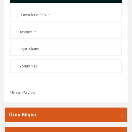
Vida ve Dübel Çeşitleri
Yangın Tüpleri
Yapıştırıcılar
Tavsiye Et
Zımpara Taşları
Fiyat Alarmı
Yorum Yap
Ürünü Paylaş
Ürün Bilgisi