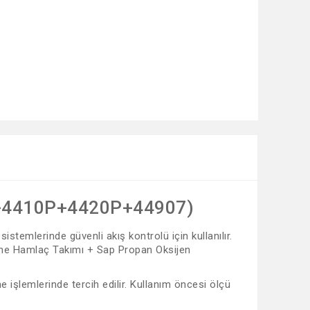
01+4410P+4420P+44907)
mlerinde güvenli akış kontrolü için kullanılır.
esme Hamlaç Takımı + Sap Propan Oksijen
e işlemlerinde tercih edilir. Kullanım öncesi ölçü