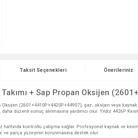
Taksit Seçenekleri
Önerileriniz
ç Takımı + Sap Propan Oksijen (26
ksijen (2601+4410P+4420P+44907), gaz, oksijen veya kaynak siste
, daha düzenli sonuç alınmasına yardımcı olur. Yıldız 4426P K
 gaz hattında kontrollü çalışma sağlar. Profesyonel kaynak ve kesm
rır ve parça yüzeyinin korunmasına destek olur.