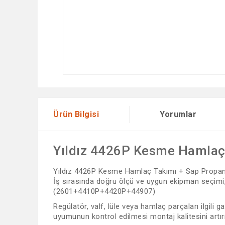
Ürün Bilgisi
Yorumlar
Yıldız 4426P Kesme Hamla
Yıldız 4426P Kesme Hamlaç Takımı + Sap Propan O
İş sırasında doğru ölçü ve uygun ekipman seçimi
(2601+4410P+4420P+44907)
Regülatör, valf, lüle veya hamlaç parçaları ilgili
uyumunun kontrol edilmesi montaj kalitesini artı