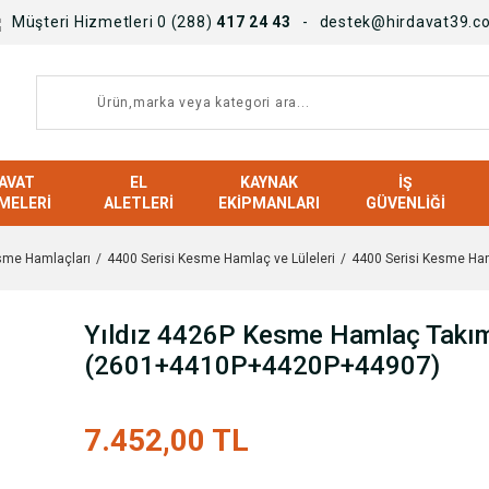
Müşteri Hizmetleri 0 (288)
417 24 43
destek@hirdavat39.c
AVAT
EL
KAYNAK
İŞ
MELERI
ALETLERI
EKIPMANLARI
GÜVENLIĞI
sme Hamlaçları
4400 Serisi Kesme Hamlaç ve Lüleleri
4400 Serisi Kesme Ham
Yıldız 4426P Kesme Hamlaç Takım
(2601+4410P+4420P+44907)
7.452,00 TL