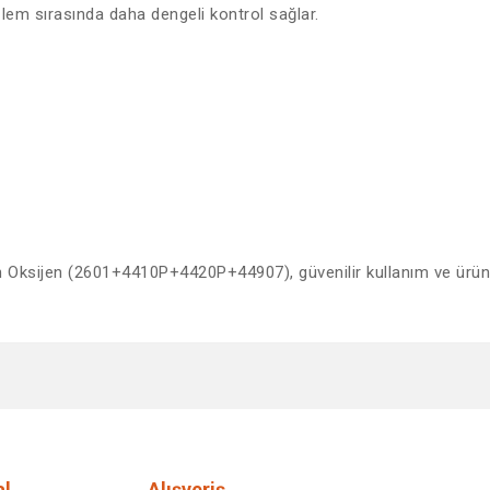
lem sırasında daha dengeli kontrol sağlar.
ksijen (2601+4410P+4420P+44907), güvenilir kullanım ve ürün o
diğer konularda yetersiz gördüğünüz noktaları öneri formunu kullanarak tar
Bu ürüne ilk yorumu siz yapın!
Yorum Yaz
l
Alışveriş