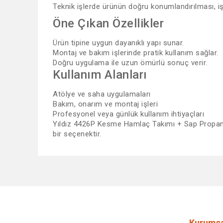
Teknik işlerde ürünün doğru konumlandırılması, iş
Öne Çıkan Özellikler
Ürün tipine uygun dayanıklı yapı sunar.
Montaj ve bakım işlerinde pratik kullanım sağlar.
Doğru uygulama ile uzun ömürlü sonuç verir.
Kullanım Alanları
Atölye ve saha uygulamaları
Bakım, onarım ve montaj işleri
Profesyonel veya günlük kullanım ihtiyaçları
Yıldız 4426P Kesme Hamlaç Takımı + Sap Propan O
bir seçenektir.
Bu ürünün fiyat bilgisi, resim, ürün açıklamalarında ve 
Görüş ve önerileriniz için teşekkür ederiz.
Ürün resmi kalitesiz, bozuk veya görüntülenemiyor.
Ürün açıklamasında eksik bilgiler bulunuyor.
Ürün bilgilerinde hatalar bulunuyor.
Kurumsa