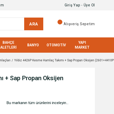
om
Giriş Yap - Üye Ol
ARA
Alışveriş Sepetim
BAHÇE
YAPI
BANYO
OTOMOTIV
ALETLERI
MARKET
laçları
Yıldız 4426P Kesme Hamlaç Takımı + Sap Propan Oksijen (2601+441
ı + Sap Propan Oksijen
Bu markanın tüm ürünlerini inceleyin...