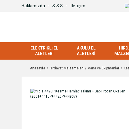
Hakkımızda
S.S.S
İletişim
ELEKTRIKLI EL
AKÜLÜ EL
HIRD
ALETLERI
ALETLERI
MALZE
Anasayfa
Hırdavat Malzemeleri
Vana ve Ekipmanlar
Ke