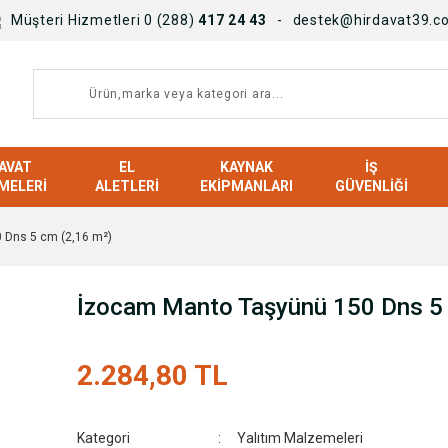
Müşteri Hizmetleri 0 (288)
417 24 43
destek@hirdavat39.c
AVAT
EL
KAYNAK
İŞ
MELERI
ALETLERI
EKIPMANLARI
GÜVENLIĞI
 Dns 5 cm (2,16 m²)
İzocam Manto Taşyünü 150 Dns 5 
2.284,80 TL
Kategori
Yalıtım Malzemeleri