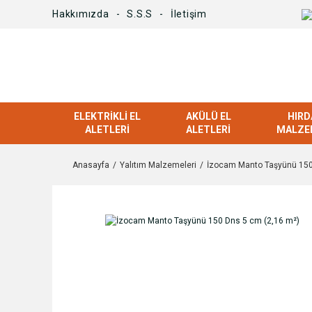
Hakkımızda
S.S.S
İletişim
ELEKTRIKLI EL
AKÜLÜ EL
HIRD
ALETLERI
ALETLERI
MALZE
Anasayfa
Yalıtım Malzemeleri
İzocam Manto Taşyünü 150