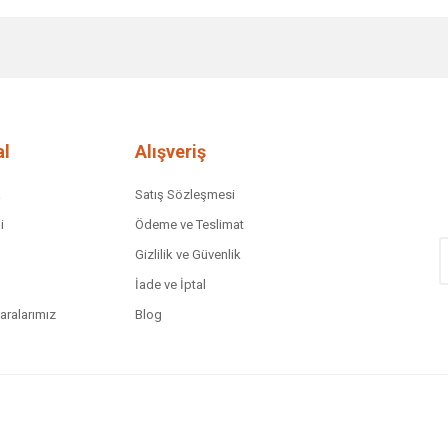
diğer konularda yetersiz gördüğünüz noktaları öneri formunu kullanarak tar
Bu ürüne ilk yorumu siz yapın!
Yorum Yaz
l
Alışveriş
a
Satış Sözleşmesi
i
Ödeme ve Teslimat
Gizlilik ve Güvenlik
İade ve İptal
ralarımız
Blog
Gönder