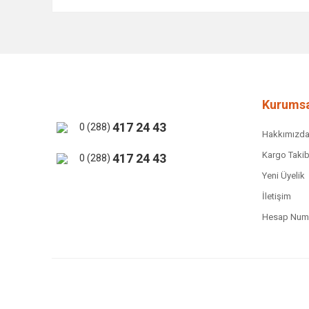
Bu ürünün fiyat bilgisi, resim, ürün açıklamalarında ve 
Görüş ve önerileriniz için teşekkür ederiz.
Ürün resmi kalitesiz, bozuk veya görüntülenemiyor.
Ürün açıklamasında eksik bilgiler bulunuyor.
Ürün bilgilerinde hatalar bulunuyor.
Kurumsa
Ürün fiyatı diğer sitelerden daha pahalı.
417 24 43
0 (288)
Hakkımızd
Bu ürüne benzer farklı alternatifler olmalı.
Kargo Takib
417 24 43
0 (288)
Yeni Üyelik
İletişim
Hesap Numa