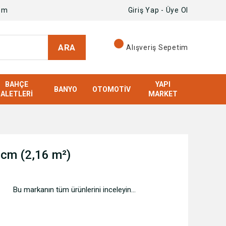
om
Giriş Yap - Üye Ol
ARA
Alışveriş Sepetim
BAHÇE
YAPI
BANYO
OTOMOTIV
ALETLERI
MARKET
cm (2,16 m²)
Bu markanın tüm ürünlerini inceleyin...