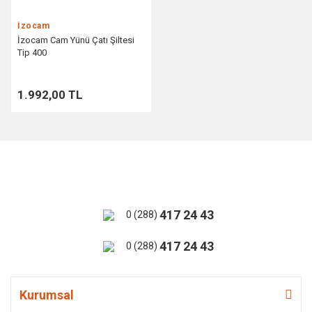
İzocam
İzocam Cam Yünü Çatı Şiltesi
Tip 400
1.992,00 TL
417 24 43
0 (288)
417 24 43
0 (288)
Kurumsal