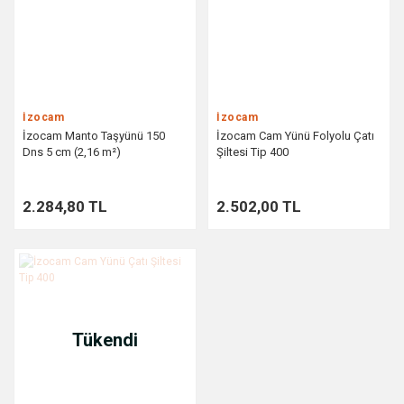
İzocam
İzocam
İzocam Manto Taşyünü 150
İzocam Cam Yünü Folyolu Çatı
Dns 5 cm (2,16 m²)
Şiltesi Tip 400
2.284,80 TL
2.502,00 TL
Tükendi