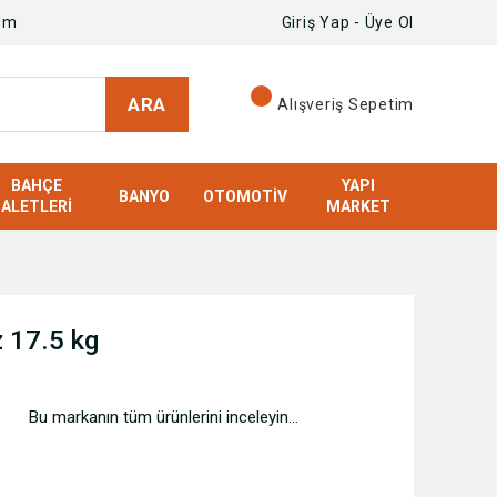
om
Giriş Yap - Üye Ol
ARA
Alışveriş Sepetim
BAHÇE
YAPI
BANYO
OTOMOTIV
ALETLERI
MARKET
 17.5 kg
Bu markanın tüm ürünlerini inceleyin...