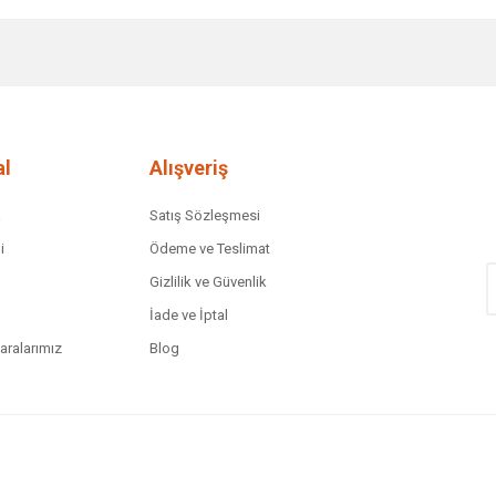
diğer konularda yetersiz gördüğünüz noktaları öneri formunu kullanarak tar
Bu ürüne ilk yorumu siz yapın!
Yorum Yaz
l
Alışveriş
a
Satış Sözleşmesi
i
Ödeme ve Teslimat
Gizlilik ve Güvenlik
İade ve İptal
ralarımız
Blog
Gönder