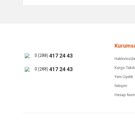
Bu ürünün fiyat bilgisi, resim, ürün açıklamalarında ve 
Görüş ve önerileriniz için teşekkür ederiz.
Ürün resmi kalitesiz, bozuk veya görüntülenemiyor.
Ürün açıklamasında eksik bilgiler bulunuyor.
Ürün bilgilerinde hatalar bulunuyor.
Kurumsa
Ürün fiyatı diğer sitelerden daha pahalı.
417 24 43
0 (288)
Hakkımızd
Bu ürüne benzer farklı alternatifler olmalı.
Kargo Takib
417 24 43
0 (288)
Yeni Üyelik
İletişim
Hesap Numa