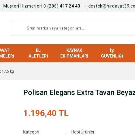
Müşteri Hizmetleri 0 (288)
417 24 43
destek@hirdavat39.c
AVAT
EL
KAYNAK
İŞ
MELERI
ALETLERI
EKIPMANLARI
GÜVENLIĞI
 17.5 kg
Polisan Elegans Extra Tavan Beyaz
1.196,40 TL
Kategori
Hobi Ürünleri