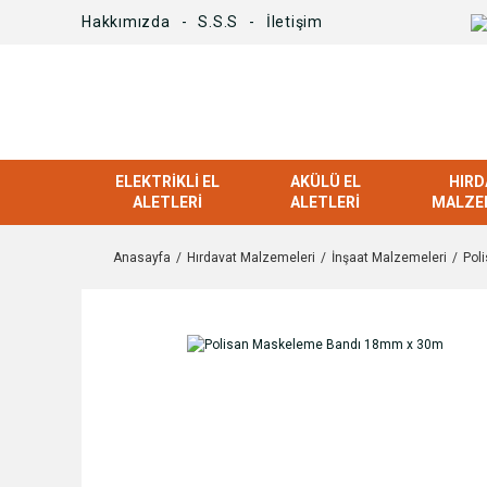
Hakkımızda
S.S.S
İletişim
ELEKTRIKLI EL
AKÜLÜ EL
HIRD
ALETLERI
ALETLERI
MALZE
Anasayfa
Hırdavat Malzemeleri
İnşaat Malzemeleri
Pol