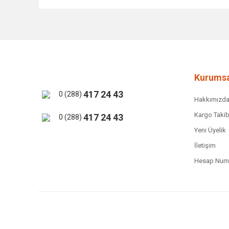
Bu ürünün fiyat bilgisi, resim, ürün açıklamalarında ve 
Görüş ve önerileriniz için teşekkür ederiz.
Ürün resmi kalitesiz, bozuk veya görüntülenemiyor.
Ürün açıklamasında eksik bilgiler bulunuyor.
Ürün bilgilerinde hatalar bulunuyor.
Kurumsa
Ürün fiyatı diğer sitelerden daha pahalı.
417 24 43
0 (288)
Hakkımızd
Bu ürüne benzer farklı alternatifler olmalı.
Kargo Takib
417 24 43
0 (288)
Yeni Üyelik
İletişim
Hesap Numa