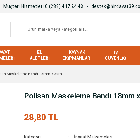
Müşteri Hizmetleri 0 (288)
417 24 43
destek@hirdavat39.c
AVAT
EL
KAYNAK
İŞ
MELERI
ALETLERI
EKIPMANLARI
GÜVENLIĞI
isan Maskeleme Bandı 18mm x 30m
Polisan Maskeleme Bandı 18mm 
28,80 TL
Kategori
İnşaat Malzemeleri