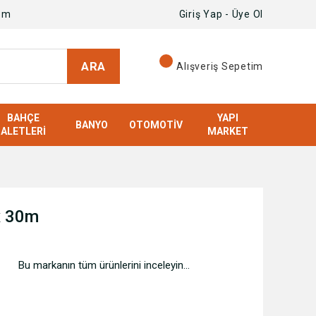
om
Giriş Yap - Üye Ol
ARA
Alışveriş Sepetim
BAHÇE
YAPI
BANYO
OTOMOTIV
ALETLERI
MARKET
x 30m
Bu markanın tüm ürünlerini inceleyin...