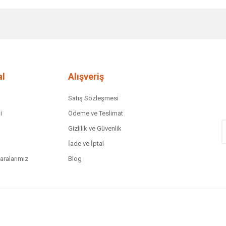
diğer konularda yetersiz gördüğünüz noktaları öneri formunu kullanarak tar
Bu ürüne ilk yorumu siz yapın!
Yorum Yaz
l
Alışveriş
a
Satış Sözleşmesi
i
Ödeme ve Teslimat
Gizlilik ve Güvenlik
İade ve İptal
ralarımız
Blog
Gönder